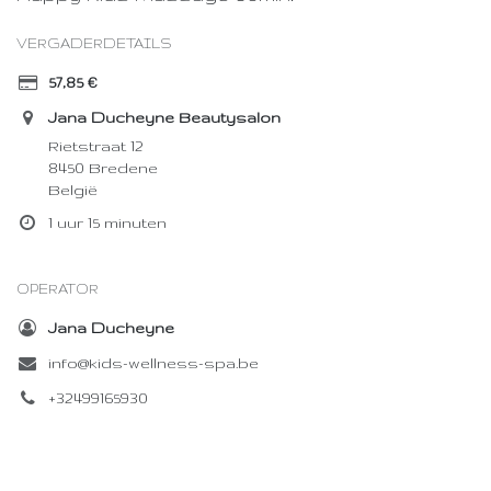
VERGADERDETAILS
57,85
€
Jana Ducheyne Beautysalon
Rietstraat 12
8450 Bredene
België
1 uur 15 minuten
OPERATOR
Jana Ducheyne
info@kids-wellness-spa.be
+32499165930