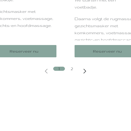
We starten met een
voetbadje.
ichtsmasker met
kommers, voetmassage,
Daarna volgt de rugmass
ichts-en hoofdmassage.
gezichtsmasker met
komkommers, voetmassa
d voor kinderen die van
gezichts-en hoofdmassa
isseling houden.
Reserveer nu
Reserveer nu
Goed voor kinderen die v
afwisseling houden.
1
2