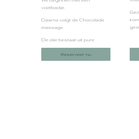
We beginnen met een
voetbadje.
Gez
kom
Daarna volgt de Chocolade
gez
massage.
Goe
De olie bestaat uit pure
afw
chocolade, zoete
Reserveer nu
amandelolie en lavendel
etherische olie. In huis
gemaakt.
Alle olie's zijn 100% natuurlijk
van het merk Sjankara.
Voor kids die lang kunnen
stilliggen.
Geen zwembroek nodig.
Draag ondergoed die vuil mag
worden.