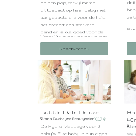
drij
op een pop, terwijl mama
bab
dit toepast op haar baby met
ze t
aangepaste olie voor de huid,
het creeërt een sterkere
!Kom
band en is o.a. goed voor de
crè
Vanaf 12 weken werken we met
bloedsomloop, spieren en
teve
aangepaste etherische olie in
gewrichten.
Reserveer nu
de dragerolie.
Zo'n
verm
van 
die
Bubble Date Deluxe
Ha
40m
Jana Ducheyne Beautysalon
103,31
€
De Hydro Massage voor 2
Jan
baby's. Elke baby in hun eigen
We 