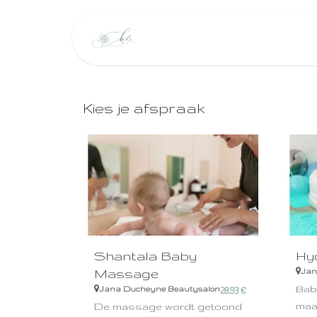
Overslaan naar inhoud
Startpagina
Arrangemen
Kies je afspraak
Shantala Baby
Hy
Massage
Jan
Baby
Jana Ducheyne Beautysalon
28,93
€
maa
De massage wordt getoond