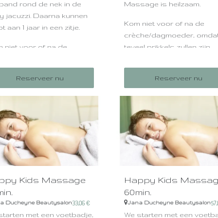
fband rond de nek in de
Massage is heilzaam.
y jacuzzi. Daarna kunnen
Kom niet voor of na de
ot aan 1 jaar in een zitje.
crèche/dagmoeder, omdat
 niet voor of na de
teveel prikkels zullen zijn.
che/dagmoeder, omdat er
Zo'n badje kan heel
el prikkels zullen zijn!
Reserveer nu
vermoeiend zijn (afhankelij
Reserveer nu
 badje kan heel
van hoe actief ze zijn) en w
oeiend zijn (afhankelijk
diep ontspannend, daarom
hoe actief ze zijn) en werkt
het aangeraden om dit
p ontspannend.
arrangement uit te voeren
wanneer je baby langer
wakker kan blijven, meestal
dit rond de 12 weken.
ppy Kids Massage
Happy Kids Massa
in.
60min.
a Ducheyne Beautysalon
Jana Ducheyne Beautysalon
33,06
€
57,
starten met een voetbadje,
We starten met een voetba