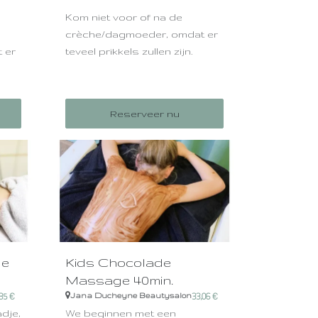
Kom niet voor of na de
crèche/dagmoeder, omdat er
 er
teveel prikkels zullen zijn.
Zo'n badje kan heel
vermoeiend zijn (afhankelijk
k
van hoe actief ze zijn) en werkt
Reserveer nu
erkt
diep ontspannend.
 is
 is
ge
Kids Chocolade
Massage 40min.
Jana Ducheyne Beautysalon
85
€
33,06
€
dje,
We beginnen met een