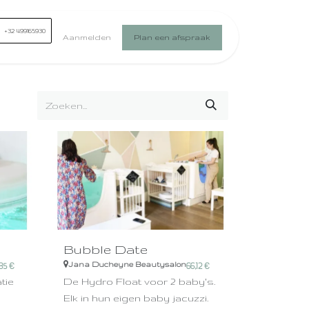
+32 499165930
Aanmelden
Plan een afspraak
Bubble Date
Jana Ducheyne Beautysalon
85
€
66,12
€
tie
De Hydro Float voor 2 baby's.
Elk in hun eigen baby jacuzzi.