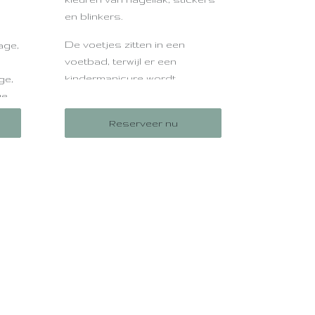
en blinkers.
De voetjes zitten in een
age,
voetbad, terwijl er een
kindermanicure wordt
ge,
uitgevoerd.
ge.
Perfect voor de allerkleinste
Reserveer nu
an
kids, goed vanaf 4 jaar.