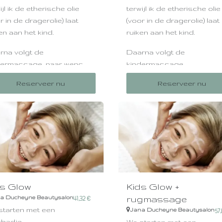
ijl ik de etherische olie
terwijl ik de etherische olie
r in de dragerolie) laat
(voor in de dragerolie) laat
en aan het kind.
ruiken aan het kind.
rna volgt de
Daarna volgt de
dermassage, naar wens
kindermassage.
het kind.
Reserveer nu
Reserveer nu
Elke etherische olie heeft z
kids tussen de 4 en 6 jaar
werking.
dt een aangepaste
Alle olie's zijn 100% natuurli
ntala Baby Massage
van het merk Sjankara.
evoerd over heel het
aam. Dit zorgt voor meer
Voor kids die lang
sseling bij de
kunnen stilliggen.
 etherische olie heeft zijn
melkontjes.
king.
ds Glow
Kids Glow +
 olie's zijn 100% natuurlijk
rugmassage
a Ducheyne Beautysalon
41,32
€
 het merk Sjankara.
starten met een
Jana Ducheyne Beautysalon
57,
tbadje.