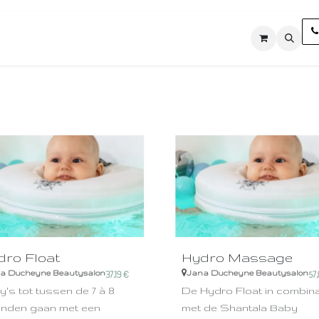
ten
Shop
Contact
Algemene voorwaarden
dro Float
Hydro Massage
a Ducheyne Beautysalon
Jana Ducheyne Beautysalon
37,19
€
57,
's tot tussen de 7 à 8
De Hydro Float in combina
nden gaan met een
met de Shantala Baby