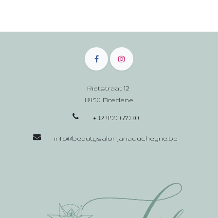
Rietstraat 12
8450 Bredene
+32 499165930
info@beautysalonjanaducheyne.be