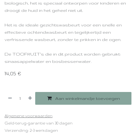
biologisch, het is speciaal ontworpen voor kinderen en
droogt de huid in het geheel niet uit.
Het is de ideale gezichtswasbeurt voor een snelle en
effectieve ochtendwasbeurt en tegelijkertijd een
verfrissende wasbeurt, zonder te prikken in de ogen.
De TOOFRUIT's die in dit product worden gebruikt:
sinaasappelwater en bosbessenwater.
14,05
€
Aan winkelmandje toevoegen
Algemene voorwaarden
Geld-terug-garantie van 30 dagen
Verzending: 2-3 werkdagen