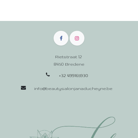
Rietstraat 12
8450 Bredene
+32 499165930
info@beautysalonjanaducheyne.be