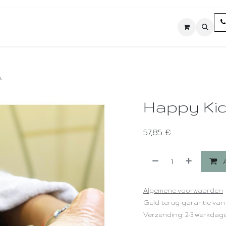
ten
Shop
Contact
Algemene voorwaarden
.
Happy Ki
57,85
€
A
Algemene voorwaarden
Geld-terug-garantie van
Verzending: 2-3 werkdag