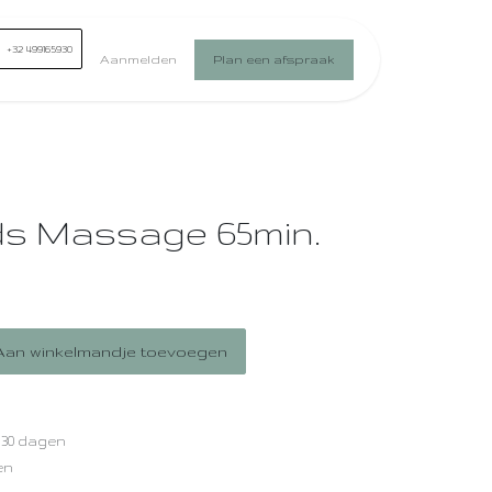
+32 499165930
Aanmelden
Plan een afspraak
ds Massage 65min.
an winkelmandje toevoegen
 30 dagen
en