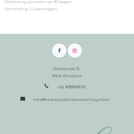
Geld-terug-garantie van 30 dagen
Verzending: 2-3 werkdagen
Rietstraat 12
8450 Bredene
+32 499165930
info@beautysalonjanaducheyne.be