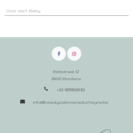
Voor wie?
:
Baby
Rietstraat 12
8450 Bredene
+32 499165930
info@beautysalonjanaducheyne.be