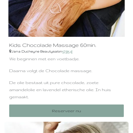
Kids Chocolade Massage 60min.
Jana Ducheyne Beautysalon
57,85
€
We beginnen met een voetbadje.
Daarna volgt de Chocolade massage.
De olie bestaat uit pure chocolade, zoete
amandelolie en lavendel etherische olie. In huis
gemaakt.
Alle olie's zijn 100% natuurlijk van het merk Sjankara.
Reserveer nu
Voor kids die lang kunnen stilliggen.
Geen zwembroek nodig. Draag ondergoed die vuil