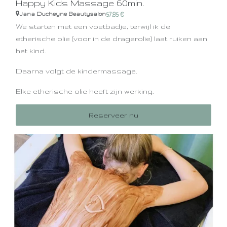
Happy Kids Massage 60min.
Jana Ducheyne Beautysalon
57,85
€
We starten met een voetbadje, terwijl ik de
etherische olie (voor in de dragerolie) laat ruiken aan
het kind.
Daarna volgt de kindermassage.
Elke etherische olie heeft zijn werking.
Alle olie's zijn 100% natuurlijk van het merk Sjankara.
Reserveer nu
Voor kids die lang kunnen stilliggen.