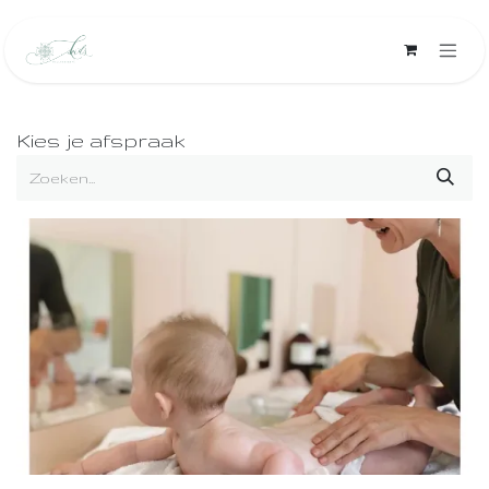
Overslaan naar inhoud
Kies je afspraak