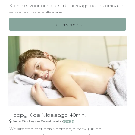
Kom niet voor of na de crèche/dagmoeder, omdat er
teveel prikkels zullen zijn.
Reserveer nu
Zo'n badje kan heel vermoeiend zijn (afhankelijk van
hoe actief ze zijn) en werkt diep ontspannend,
daarom is het aangeraden om dit arrangement uit te
voeren wanneer je baby langer wakker kan blijven,
meestal is dit rond de 12 weken.
Happy Kids Massage 40min.
Jana Ducheyne Beautysalon
33,06
€
We starten met een voetbadje, terwijl ik de