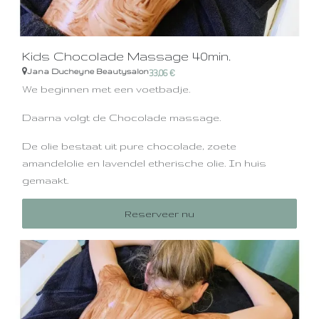
Kids Chocolade Massage 40min.
Jana Ducheyne Beautysalon
33,06
€
We beginnen met een voetbadje.
Daarna volgt de Chocolade massage.
De olie bestaat uit pure chocolade, zoete
amandelolie en lavendel etherische olie. In huis
gemaakt.
Alle olie's zijn 100% natuurlijk van het merk Sjankara.
Reserveer nu
Geen zwembroek nodig. Draag ondergoed die vuil
mag worden.