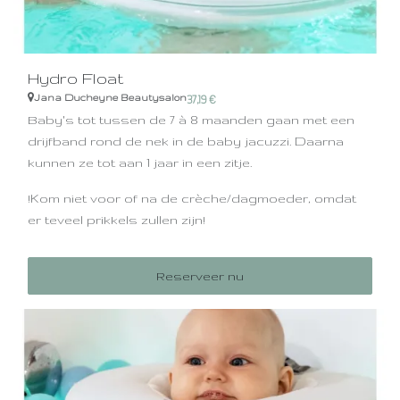
Hydro Float
Jana Ducheyne Beautysalon
37,19
€
Baby's tot tussen de 7 à 8 maanden gaan met een
drijfband rond de nek in de baby jacuzzi. Daarna
kunnen ze tot aan 1 jaar in een zitje.
!Kom niet voor of na de crèche/dagmoeder, omdat
er teveel prikkels zullen zijn!
Zo'n badje kan heel vermoeiend zijn (afhankelijk van
Reserveer nu
hoe actief ze zijn) en werkt diep ontspannend.