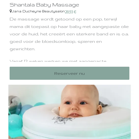
Shantala Baby Massage
Jana Ducheyne Beautysalon
28,93
€
De massage wordt getoond op een pop, terwijl
mama dit toepast op haar baby met aangepaste olie
voor de huid, het creeërt een sterkere band en is o.a.
goed voor de bloedsomloop, spieren en
gewrichten.
Vanaf 12 weken werken we met aangepaste
etherische olie in de dragerolie.
Reserveer nu