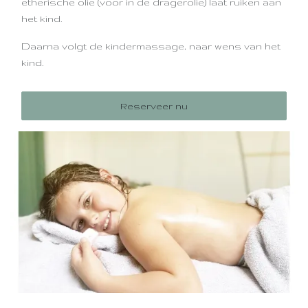
etherische olie (voor in de dragerolie) laat ruiken aan
het kind.
Daarna volgt de kindermassage, naar wens van het
kind.
Bij kids tussen de 4 en 6 jaar wordt een aangepaste
Reserveer nu
Shantala Baby Massage uitgevoerd over heel het
lichaam. Dit zorgt voor meer afwisseling bij de
friemelkontjes.
Elke etherische olie heeft zijn werking.
Alle olie's zijn 100% natuurlijk van het merk Sjankara.