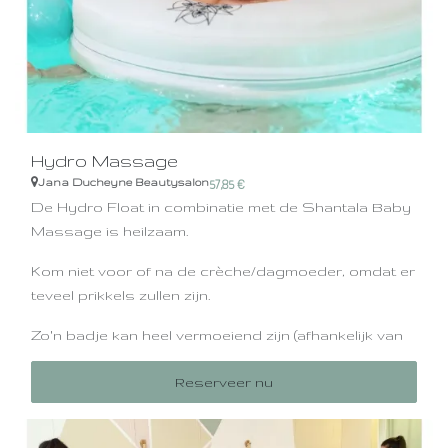
Hydro Massage
Jana Ducheyne Beautysalon
57,85
€
De Hydro Float in combinatie met de Shantala Baby
Massage is heilzaam.
Kom niet voor of na de crèche/dagmoeder, omdat er
teveel prikkels zullen zijn.
Zo'n badje kan heel vermoeiend zijn (afhankelijk van
hoe actief ze zijn) en werkt diep ontspannend,
Reserveer nu
daarom is het aangeraden om dit arrangement uit te
voeren wanneer je baby langer wakker kan blijven,
meestal is dit rond de 12 weken.