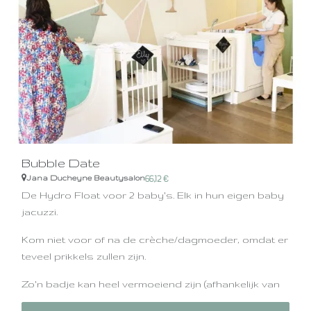
Bubble Date
Jana Ducheyne Beautysalon
66,12
€
De Hydro Float voor 2 baby's. Elk in hun eigen baby
jacuzzi.
Kom niet voor of na de crèche/dagmoeder, omdat er
teveel prikkels zullen zijn.
Zo'n badje kan heel vermoeiend zijn (afhankelijk van
hoe actief ze zijn) en werkt diep ontspannend.